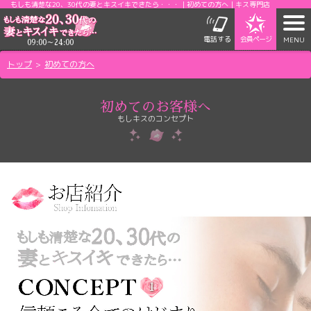
もしも清楚な20、30代の妻とキスイキできたら・・・｜初めての方へ｜キス専門店
t
会員ページ
電話する
MENU
o
09:00～24:00
g
トップ
初めての方へ
g
l
e
初めてのお客様へ
もしキスのコンセプト
n
a
v
i
g
a
t
i
o
n